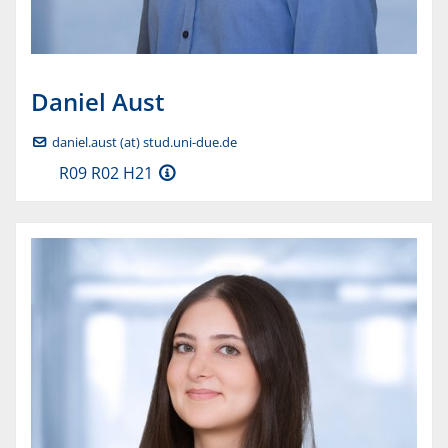
Daniel
Aust
daniel.aust (at) stud.uni-due.de
R09 R02 H21