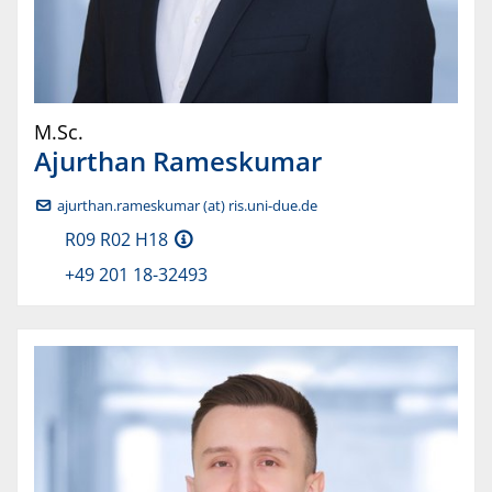
M.Sc.
Ajurthan
Rameskumar
ajurthan.rameskumar (at) ris.uni-due.de
R09 R02 H18
+49 201 18-32493