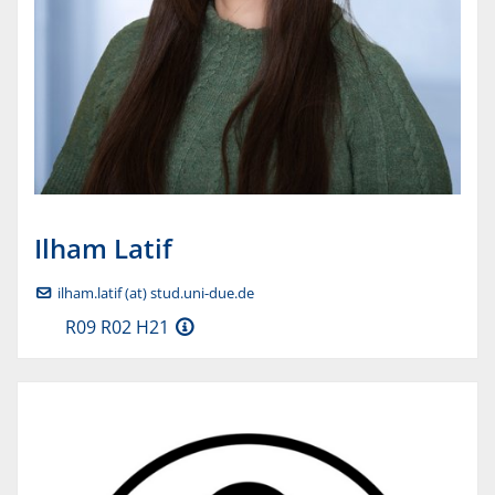
Ilham
Latif
ilham.latif (at) stud.uni-due.de
R09 R02 H21