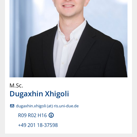
M.Sc.
Dugaxhin
Xhigoli
dugaxhin.xhigoli (at) ris.uni-due.de
R09 R02 H16
+49 201 18-37598