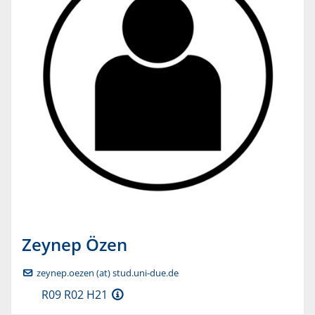
Zeynep
Özen
zeynep.oezen (at) stud.uni-due.de
R09 R02 H21