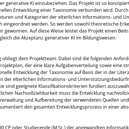
r generative KI einzubeziehen. Das Projekt ist so konzipier
nellen Entwicklung einer Taxonomie verbunden wird. Durch 
kturen und Kategorien der elterlichen Informations- und 
sch eingeordnet werden. So werden sowohl theoretische Erke
 gewonnen. Auf diese Weise leistet das Projekt einen Beit
gleich die Akzeptanz generativer KI im Bildungswesen.
g obliegt dem Projektteam. Dabei sind die folgenden Anfo
ojektplan, der eine klare Aufgabenverteilung sowie eine st
onelle Entwicklung der Taxonomie auf Basis der in der Litera
 der elterlichen Informations- und Unterstützungsbedürfni
ie sind geeignete Klassifikationskriterien fundiert auszuw
ichen Nachvollziehbarkeit muss die Entwicklung nachvollzi
Verwaltung und Aufbereitung der verwendeten Quellen und 
okumentiert den gesamten Entwicklungsprozess in einer ab
 90 CP oder Studierende (M.Sc.) der angewandten Informatik