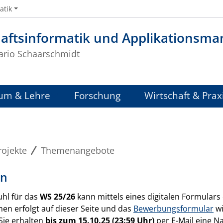
atik
haftsinformatik und Applikationsm
Mario Schaarschmidt
um & Lehre
Forschung
Wirtschaft & Prax
rojekte
Themenangebote
en
hl für das
WS 25/26
kann mittels eines digitalen Formulars
en erfolgt auf dieser Seite und das
Bewerbungsformular
wi
Sie erhalten
bis zum 15.10.25 (23:59 Uhr)
per E-Mail eine Na