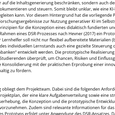
r auf die Inhaltsgenerierung beschränken, sondern auch de
kumentieren und steuern. Somit bleibt unklar, wie eine KI
gleiten kann. Vor diesem Hintergrund hat die vorliegende P
orschungsergebnisse zur Nutzung generativer KI im Selbsts
inzipien für die Konzeption eines didaktisch fundierten un
 Rahmen eines DSR-Prozesses nach Hevner (2017) ein Protot
 Lernhelfer soll nicht nur flexibel aufbereitete Materialien 
g des individuellen Lernstands auch eine gezielte Steuerun
anken“ entwickelt werden. Die prototypische Realisierung w
 Studierenden überprüft, um Chancen, Risiken und Einflussg
e Konsolidierung mit der praktischen Erprobung einer innova
ltig zu fördern.
g obliegt dem Projektteam. Dabei sind die folgenden Anfo
ojektplan, der eine klare Aufgabenverteilung sowie eine st
rhebung, die Konzeption und die prototypische Entwicklung 
 vorzunehmen. Zudem sind relevante Informationen für das
des Prototyps erfolgt unter Anwendung des DSR-Ansatzes. D