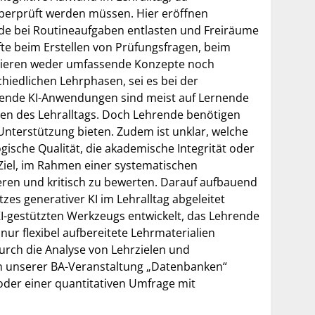
h überprüft werden müssen. Hier eröffnen
de bei Routineaufgaben entlasten und Freiräume
fte beim Erstellen von Prüfungsfragen, beim
stieren weder umfassende Konzepte noch
hiedlichen Lehrphasen, sei es bei der
hende KI-Anwendungen sind meist auf Lernende
gen des Lehralltags. Doch Lehrende benötigen
Unterstützung bieten. Zudem ist unklar, welche
ische Qualität, die akademische Integrität oder
 Ziel, im Rahmen einer systematischen
eren und kritisch zu bewerten. Darauf aufbauend
zes generativer KI im Lehralltag abgeleitet
I-gestützten Werkzeugs entwickelt, das Lehrende
 nur flexibel aufbereitete Lehrmaterialien
urch die Analyse von Lehrzielen und
en unserer BA-Veranstaltung „Datenbanken“
 oder einer quantitativen Umfrage mit