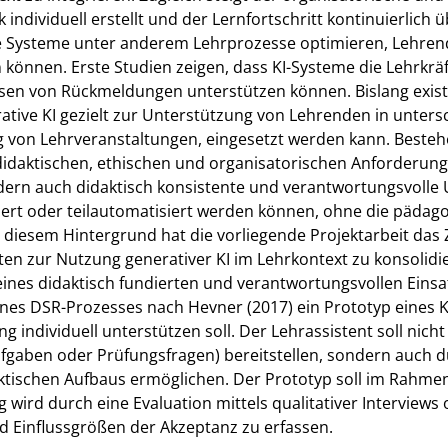
 individuell erstellt und der Lernfortschritt kontinuierlic
ie Systeme unter anderem Lehrprozesse optimieren, Lehren
n können. Erste Studien zeigen, dass KI-Systeme die Lehrkrä
assen von Rückmeldungen unterstützen können. Bislang exi
tive KI gezielt zur Unterstützung von Lehrenden in untersc
 von Lehrveranstaltungen, eingesetzt werden kann. Beste
 didaktischen, ethischen und organisatorischen Anforderun
ndern auch didaktisch konsistente und verantwortungsvolle 
iert oder teilautomatisiert werden können, ohne die pädagog
or diesem Hintergrund hat die vorliegende Projektarbeit das
en zur Nutzung generativer KI im Lehrkontext zu konsolidi
eines didaktisch fundierten und verantwortungsvollen Einsat
nes DSR-Prozesses nach Hevner (2017) ein Prototyp eines K
 individuell unterstützen soll. Der Lehrassistent soll nicht
fgaben oder Prüfungsfragen) bereitstellen, sondern auch d
ktischen Aufbaus ermöglichen. Der Prototyp soll im Rahm
g wird durch eine Evaluation mittels qualitativer Interviews
d Einflussgrößen der Akzeptanz zu erfassen.