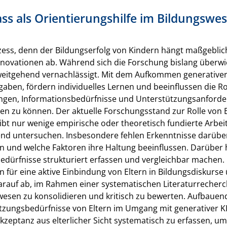
ass als Orientierungshilfe im Bildungswe
ozess, denn der Bildungserfolg von Kindern hängt maßgeblich
nnovationen ab. Während sich die Forschung bislang über
 weitgehend vernachlässigt. Mit dem Aufkommen generativer
gaben, fördern individuelles Lernen und beeinflussen die R
ngen, Informationsbedürfnisse und Unterstützungsanforder
en zu können. Der aktuelle Forschungsstand zur Rolle von El
gibt nur wenige empirische oder theoretisch fundierte Arb
d untersuchen. Insbesondere fehlen Erkenntnisse darüber, 
n und welche Faktoren ihre Haltung beeinflussen. Darüber 
bedürfnisse strukturiert erfassen und vergleichbar machen.
n für eine aktive Einbindung von Eltern in Bildungsdiskurse
 darauf ab, im Rahmen einer systematischen Literaturreche
swesen zu konsolidieren und kritisch zu bewerten. Aufbauen
zungsbedürfnisse von Eltern im Umgang mit generativer KI st
kzeptanz aus elterlicher Sicht systematisch zu erfassen, um