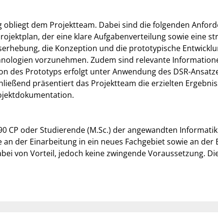
g obliegt dem Projektteam. Dabei sind die folgenden Anfo
ojektplan, der eine klare Aufgabenverteilung sowie eine st
erhebung, die Konzeption und die prototypische Entwicklung
chnologien vorzunehmen. Zudem sind relevante Informatione
ion des Prototyps erfolgt unter Anwendung des DSR-Ansatze
chließend präsentiert das Projektteam die erzielten Ergeb
ojektdokumentation.
 90 CP oder Studierende (M.Sc.) der angewandten Informatik
an der Einarbeitung in ein neues Fachgebiet sowie an der 
ei von Vorteil, jedoch keine zwingende Voraussetzung. Di