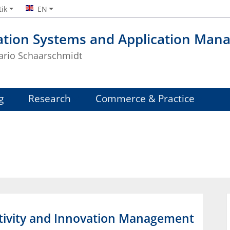
tik
EN
ation Systems and Application Man
Mario Schaarschmidt
g
Research
Commerce & Practice
ativity and Innovation Management