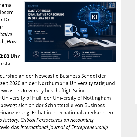
Thema
diesem
r Dr.
er
tative
nd „
How
12:00 Uhr
 statt.
eneurship an der Newcastle Business School der
 seit 2020 an der Northumbria University tätig und
ewcastle University beschäftigt. Seine
niversity of Hull, der University of Nottingham
bewegt sich an der Schnittstelle von Business
Finanzierung. Er hat in international anerkannten
 History, Critical Perspectives on Accounting,
owie das
International Journal of Entrepreneurship