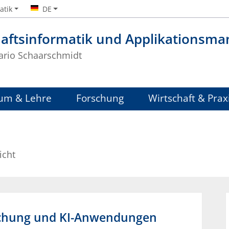
atik
DE
haftsinformatik und Applikationsm
Mario Schaarschmidt
um & Lehre
Forschung
Wirtschaft & Prax
icht
rschung und KI-Anwendungen