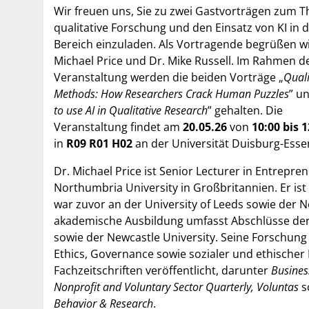
Wir freuen uns, Sie zu zwei Gastvorträgen zum 
qualitative Forschung und den Einsatz von KI in 
Bereich einzuladen. Als Vortragende begrüßen wi
Michael Price und Dr. Mike Russell. Im Rahmen d
Veranstaltung werden die beiden Vorträge „
Quali
Methods: How Researchers Crack Human Puzzles
” u
to use AI in Qualitative Research
” gehalten. Die
Veranstaltung findet am
20.05.26
von
10:00 bis 
in
R09 R01 H02
an der Universität Duisburg-Essen
Dr. Michael Price ist Senior Lecturer in Entrepr
Northumbria University in Großbritannien. Er ist
war zuvor an der University of Leeds sowie der N
akademische Ausbildung umfasst Abschlüsse der U
sowie der Newcastle University. Seine Forschung 
Ethics, Governance sowie sozialer und ethischer 
Fachzeitschriften veröffentlicht, darunter
Business
Nonprofit and Voluntary Sector Quarterly, Voluntas
s
Behavior & Research
.